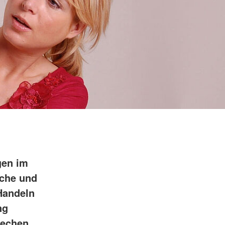
gen im
iche und
 Handeln
ng
rechen,