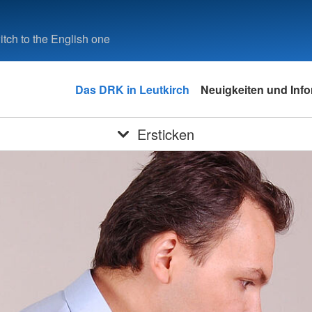
tch to the English one
Das DRK in Leutkirch
Neuigkeiten und Inf
Ersticken