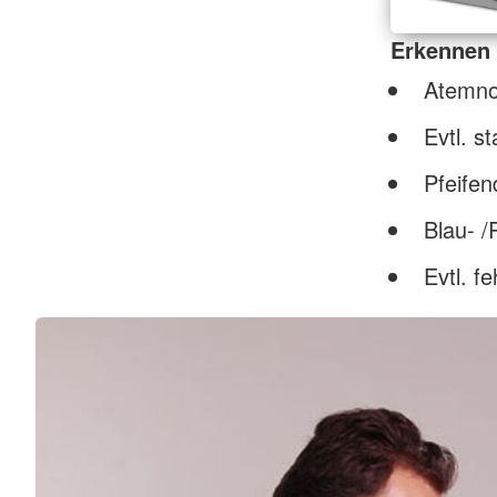
Erkennen
Atemno
Evtl. s
Pfeife
Blau- /
Evtl. f