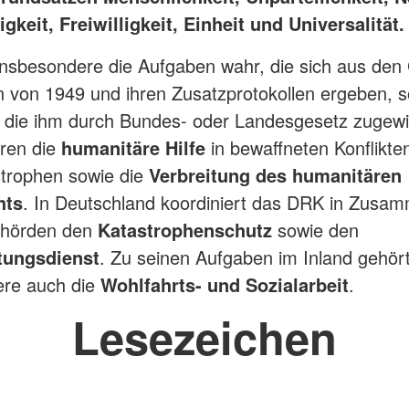
keit, Freiwilligkeit, Einheit und Universalität.
nsbesondere die Aufgaben wahr, die sich aus den
von 1949 und ihren Zusatzprotokollen ergeben, s
, die ihm durch Bundes- oder Landesgesetz zugewi
ren die
humanitäre Hilfe
in bewaffneten Konflikte
trophen sowie die
Verbreitung des humanitären
hts
. In Deutschland koordiniert das DRK in Zusam
ehörden den
Katastrophenschutz
sowie den
tungsdienst
. Zu seinen Aufgaben im Inland gehör
ere auch die
Wohlfahrts- und Sozialarbeit
.
Lesezeichen