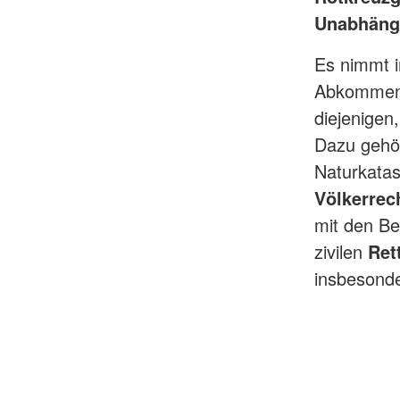
Unabhängig
Es nimmt i
Abkommen 
diejenigen
Dazu gehö
Naturkatas
Völkerrec
mit den B
zivilen
Ret
insbesond