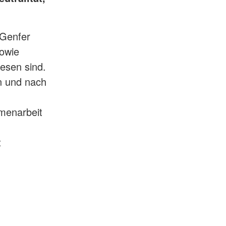
 Genfer
owie
esen sind.
n und nach
menarbeit
t