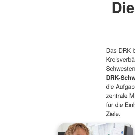
Die
Das DRK b
Kreisverb
Schwester
DRK-Schw
die Aufgab
zentrale M
für die Ei
Ziele.