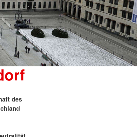
dorf
haft des
schland
utralität,