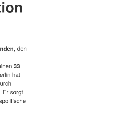
tion
nden,
den
einen
33
rlin hat
durch
 Er sorgt
politische