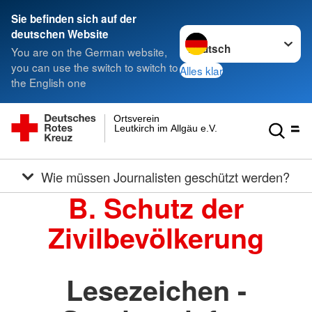
Sie befinden sich auf der
Sprache wechseln zu
deutschen Website
You are on the German website,
you can use the switch to switch to
Alles klar
the English one
Ortsverein
Leutkirch im Allgäu e.V.
Wie müssen Journalisten geschützt werden?
B. Schutz der
Zivilbevölkerung
Lesezeichen -