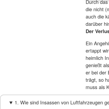
Durch das 
die nicht 
auch die k
darüber hi
Der Verlu
Ein Angehör
ertappt wi
heimlich I
genießt al
er bei der
trägt, so 
muss als K
1. Wie sind Insassen von Luftfahrzeugen g