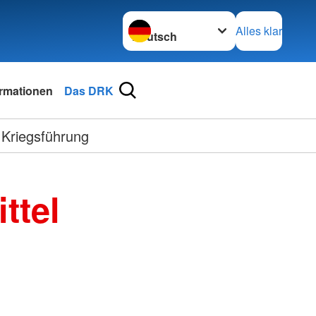
Sprache wechseln zu
Alles klar
ormationen
Das DRK
 Kriegsführung
ttel