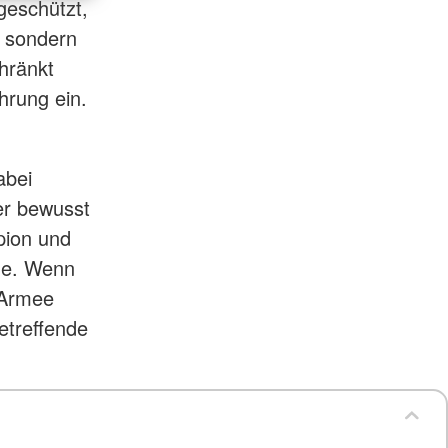
geschützt,
, sondern
hränkt
hrung ein.
abei
er bewusst
pion und
ene. Wenn
 Armee
etreffende