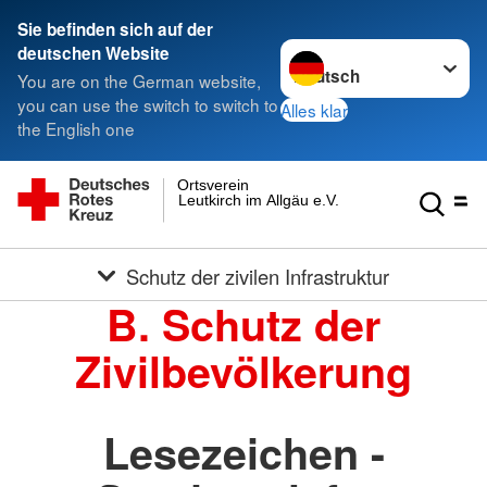
Sie befinden sich auf der
Sprache wechseln zu
deutschen Website
You are on the German website,
you can use the switch to switch to
Alles klar
the English one
Ortsverein
Leutkirch im Allgäu e.V.
Schutz der zivilen Infrastruktur
B. Schutz der
Zivilbevölkerung
Lesezeichen -