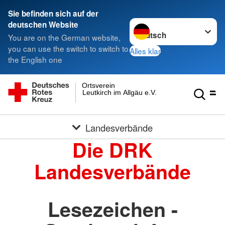
Sie befinden sich auf der
Sprache wechseln zu
deutschen Website
You are on the German website,
you can use the switch to switch to
Alles klar
the English one
Ortsverein
Leutkirch im Allgäu e.V.
Landesverbände
Die DRK
Landesverbände
Lesezeichen -