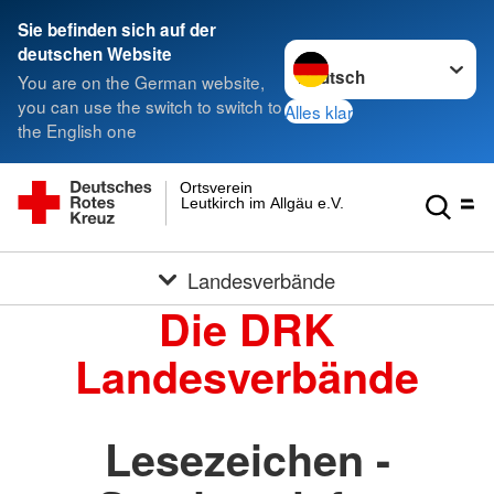
Sie befinden sich auf der
Sprache wechseln zu
deutschen Website
You are on the German website,
you can use the switch to switch to
Alles klar
the English one
Ortsverein
Leutkirch im Allgäu e.V.
Landesverbände
Die DRK
Landesverbände
Lesezeichen -