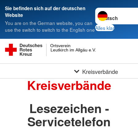
Sie befinden sich auf der deutschen
Sprache wechseln 
Website
You are on the German website, you can
Alles klar
use the switch to switch to the English one
Ortsverein
Leutkirch im Allgäu e.V.
Kreisverbände
Kreisverbände
Lesezeichen -
Servicetelefon