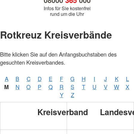
08000
365
000
Infos für Sie kostenfrei
rund um die Uhr
Rotkreuz Kreisverbände
Bitte klicken Sie auf den Anfangsbuchstaben des
gesuchten Kreisverbandes.
A
B
C
D
E
F
G
H
I
J
K
L
M
N
O
P
Q
R
S
T
U
V
W
X
Y
Z
Kreisverband
Landesv