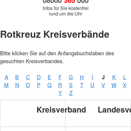
08000
365
000
Infos für Sie kostenfrei
rund um die Uhr
Rotkreuz Kreisverbände
Bitte klicken Sie auf den Anfangsbuchstaben des
gesuchten Kreisverbandes.
A
B
C
D
E
F
G
H
I
J
K
L
M
N
O
P
Q
R
S
T
U
V
W
X
Y
Z
Kreisverband
Landesv