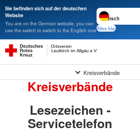
Sie befinden sich auf der deutschen
Sprache wechseln 
Website
You are on the German website, you can
Alles klar
use the switch to switch to the English one
Ortsverein
Leutkirch im Allgäu e.V.
Kreisverbände
Kreisverbände
Lesezeichen -
Servicetelefon