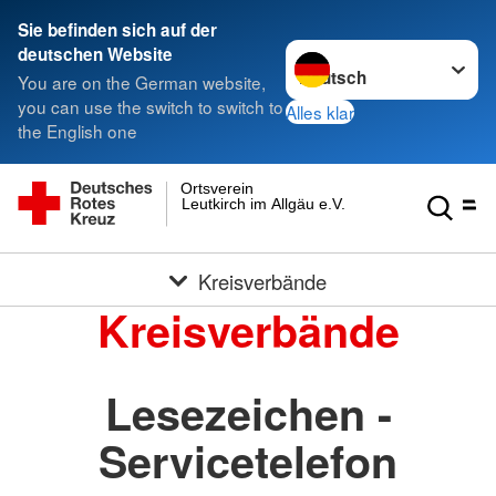
Sie befinden sich auf der
Sprache wechseln zu
deutschen Website
You are on the German website,
you can use the switch to switch to
Alles klar
the English one
Ortsverein
Leutkirch im Allgäu e.V.
Kreisverbände
Kreisverbände
Lesezeichen -
Servicetelefon