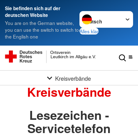
Sie befinden sich auf der
Sprache wechseln zu
deutschen Website
You are on the German website,
you can use the switch to switch to
Alles klar
the English one
Ortsverein
Leutkirch im Allgäu e.V.
Kreisverbände
Kreisverbände
Lesezeichen -
Servicetelefon