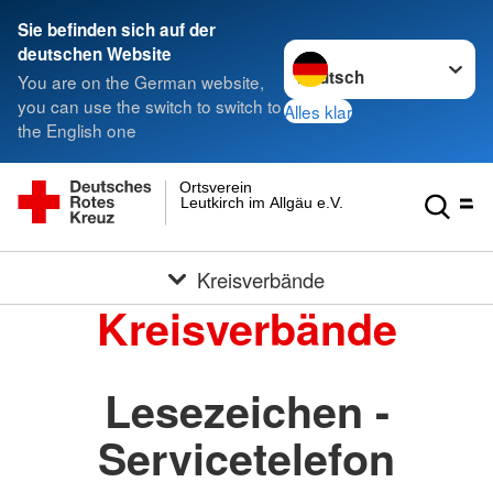
Sie befinden sich auf der
Sprache wechseln zu
deutschen Website
You are on the German website,
you can use the switch to switch to
Alles klar
the English one
Ortsverein
Leutkirch im Allgäu e.V.
Kreisverbände
Kreisverbände
Lesezeichen -
Servicetelefon