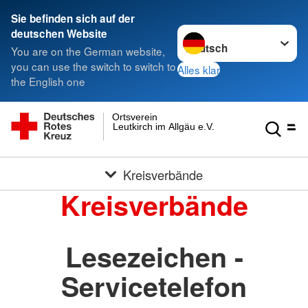
Sie befinden sich auf der
Sprache wechseln zu
deutschen Website
You are on the German website,
you can use the switch to switch to
Alles klar
the English one
Ortsverein
Leutkirch im Allgäu e.V.
Kreisverbände
Kreisverbände
Lesezeichen -
Servicetelefon