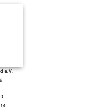
d e.V.
/8
 0
 14