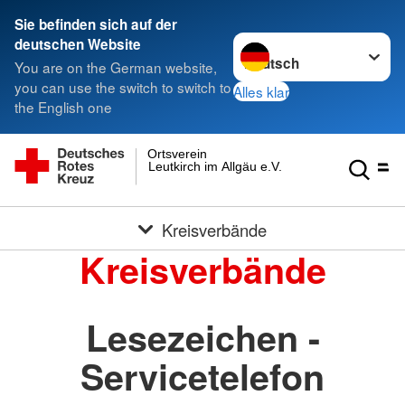
Sie befinden sich auf der
Sprache wechseln zu
deutschen Website
You are on the German website,
you can use the switch to switch to
Alles klar
the English one
Ortsverein
Leutkirch im Allgäu e.V.
Kreisverbände
Kreisverbände
Lesezeichen -
Servicetelefon