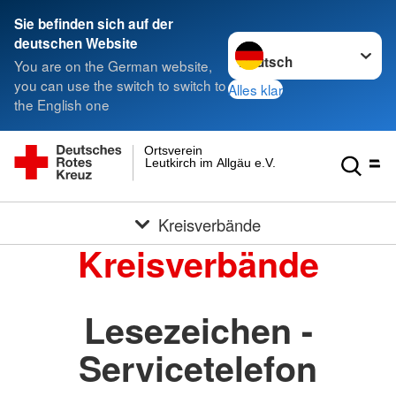
Sie befinden sich auf der
Sprache wechseln zu
deutschen Website
You are on the German website,
you can use the switch to switch to
Alles klar
the English one
Ortsverein
Leutkirch im Allgäu e.V.
Kreisverbände
Kreisverbände
Lesezeichen -
Servicetelefon