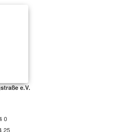
straße e.V.
4 0
4 25