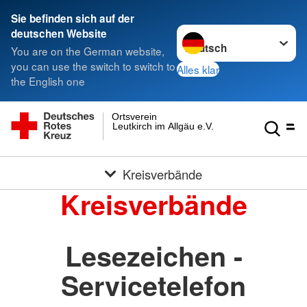
Sie befinden sich auf der
Sprache wechseln zu
deutschen Website
You are on the German website,
you can use the switch to switch to
Alles klar
the English one
Ortsverein
Leutkirch im Allgäu e.V.
Kreisverbände
Kreisverbände
Lesezeichen -
Servicetelefon